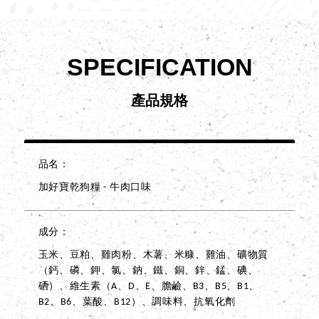
SPECIFICATION
產品規格
品名
加好寶乾狗糧 - 牛肉口味
成分
玉米、豆粕、雞肉粉、木薯、米糠、雞油、礦物質
（鈣、磷、鉀、氯、鈉、鐵、銅、鋅、錳、碘、
硒）、維生素（A、D、E、膽鹼、B3、B5、B1、
B2、B6、葉酸、B12）、調味料、抗氧化劑