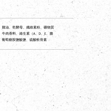
、雞油、乾酵母、纖維素粉、礦物質
牛肉香料、維生素（A、D、E、膽
Dog
．
狗狗
C
化劑、葡萄糖胺鹽酸鹽、硫酸軟骨素