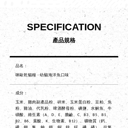
SPECIFICATION
產品規格
品名
咪歐乾貓糧 - 幼貓海洋魚口味
成分
玉米、雞肉副產品粉、碎米、玉米蛋白粉、豆粕、魚
粉、雞油、代乳粉、啤酒酵母粉、碘鹽、水解魚、牛
磺酸、維生素（A、D、E、膽鹼、C、B3、B5、B1、
B2、B6、葉酸、K、生物素、B12）、礦物質（鈣、
磷、鉀、氯、鈉、鐵、銅、鋅、錳、碘、硒）、抗氧