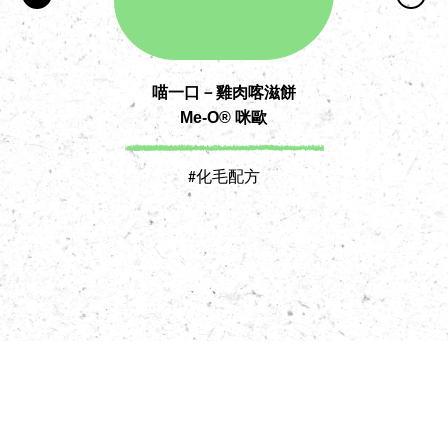
喵一口－雞肉喀滋餅
低
Me-O® 咪歐
#化毛配方