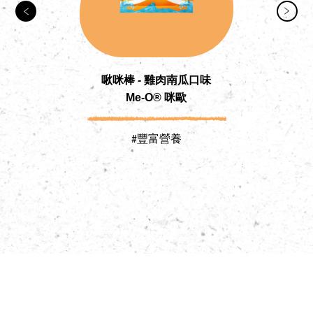
啾咪棒 - 雞肉南瓜口味
Me-O® 咪歐
#豐富營養