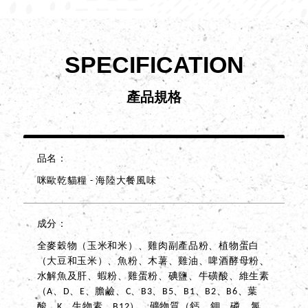
SPECIFICATION
產品規格
品名
咪歐乾貓糧 - 海陸大餐風味
成分
全麥穀物（玉米和米）、雞肉副產品粉、植物蛋白
（大豆和玉米）、魚粉、木薯、雞油、啤酒酵母粉、
水解魚及肝、蝦粉、雞蛋粉、碘鹽、牛磺酸、維生素
（A、D、E、膽鹼、C、B3、B5、B1、B2、B6、葉
酸、K、生物素、B12）、礦物質（鈣、鉀、磷、氯、