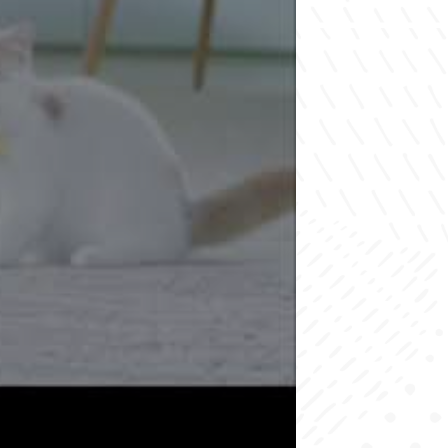
Dog
．
狗狗
C