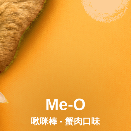
Me-O
啾咪棒 - 蟹肉口味