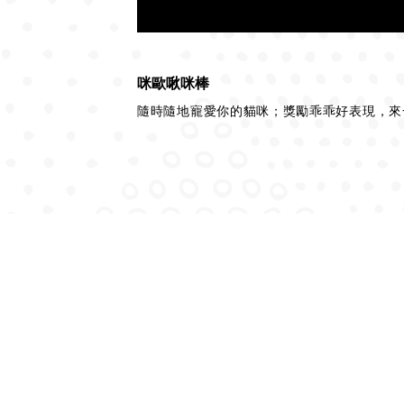
咪歐啾咪棒
隨時隨地寵愛你的貓咪；獎勵乖乖好表現，來