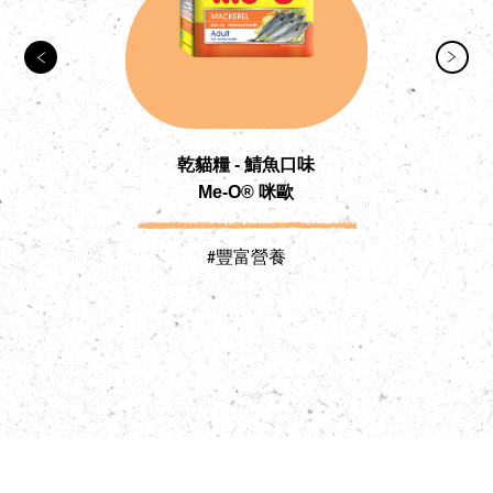
乾貓糧 - 鯖魚口味
Me-O® 咪歐
#豐富營養