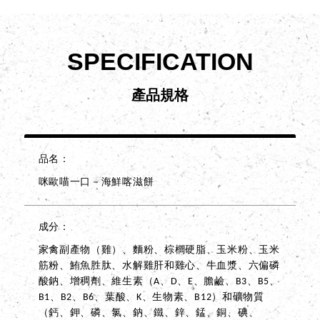
SPECIFICATION
產品規格
品名
咪歐喵一口－海鮮喀滋餅
成分
家禽副產物（雞）、麵粉、棕櫚硬脂、玉米粉、玉米
筋粉、鮪魚胜肽、水解雞肝和雞心、牛血漿、六偏磷
酸鈉、增稠劑、維生素（A、D、E、膽鹼、B3、B5、
B1、B2、B6、葉酸、K、生物素、B12）和礦物質
（鈣、鉀、磷、氯、鈉、鐵、鋅、錳、銅、碘、