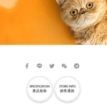
SHARE TO FRIENDS
SPECIFICATION
STORE INFO
產品規格
銷售通路