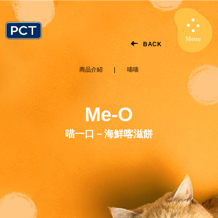
Menu
Close
BACK
商品介紹
喵喵
Me-O
喵一口－海鮮喀滋餅