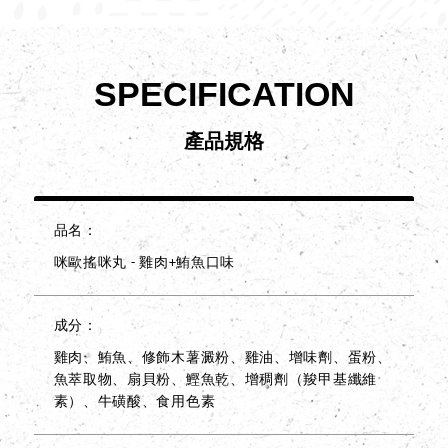
SPECIFICATION
產品規格
品名
咪歐搖咪丸 - 雞肉+鮪魚口味
成分
雞肉、鮪魚、修飾木薯澱粉、雞油、增味劑、蛋粉、
魚萃取物、扇貝粉、鰹魚乾、增稠劑（羧甲基纖維
素）、牛磺酸、食用色素