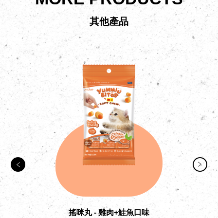
其他產品
搖咪丸 - 雞肉+鮭魚口味