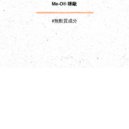
Me-O® 咪歐
#無麩質成分