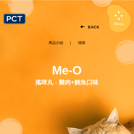
Menu
Close
BACK
商品介紹
喵喵
Me-O
搖咪丸 - 雞肉+鮪魚口味