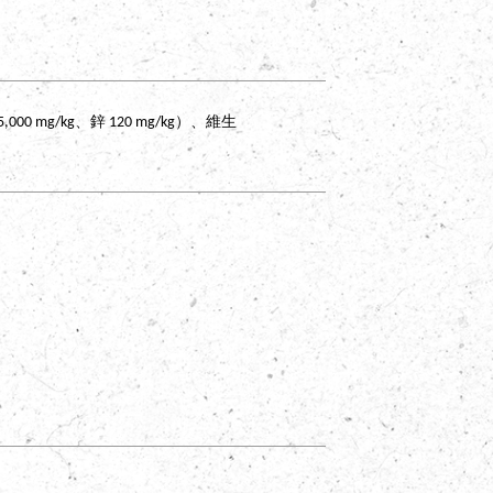
mg/kg、鋅 120 mg/kg）、維生
Dog
．
狗狗
C