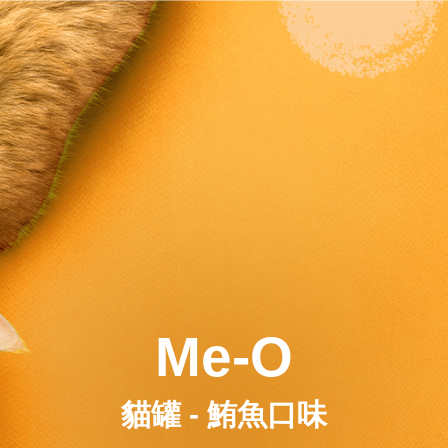
Me-O
貓罐 - 鮪魚口味