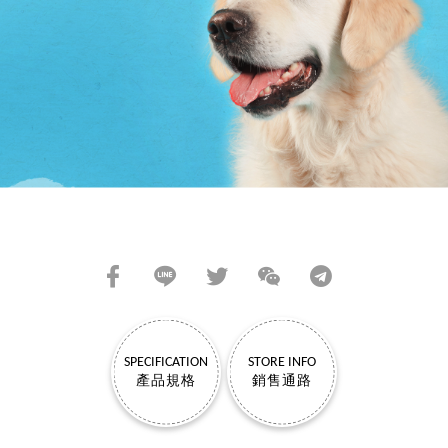
SHARE TO FRIENDS
SPECIFICATION
STORE INFO
產品規格
銷售通路