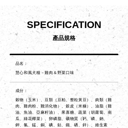
SPECIFICATION
產品規格
品名
慧心和風犬糧－雞肉＆野菜口味
成分
穀物（玉米）、豆類（豆粕、整粒黃豆）、肉類（雞
肉、雞肉粉、雞消化物）、穀皮（米糠）、油脂（雞
油、魚油、亞麻籽油）、果寡糖、蔬菜（胡蘿蔔、南
瓜、綠花椰菜）、卵磷脂、礦物質（鈣、磷、鈉、
鉀、氯、錳、銅、碘、鈷、鐵、硒、鋅）、維生素