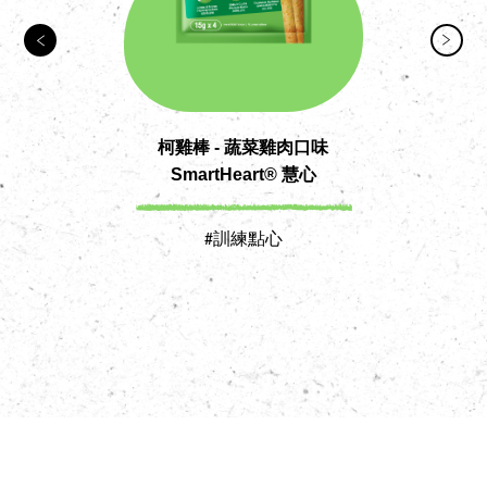
柯雞棒 - 蔬菜雞肉口味
SmartHeart® 慧心
#訓練點心