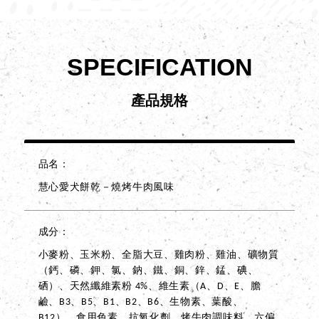
SPECIFICATION
產品規格
品名
慧心愛犬餅乾－燒烤牛肉風味
成分
小麥粉、玉米粉、全脂大豆、雞肉粉、雞油、礦物質
（鈣、磷、鉀、氯、鈉、鐵、銅、鋅、錳、碘、
硒）、天然纖維素粉 4%、維生素（A、D、E、膽
鹼、B3、B5、B1、B2、B6、生物素、葉酸、
B12）、食用色素、抗氧化劑、烤牛肉調味料、六偏