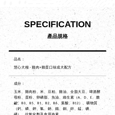
SPECIFICATION
產品規格
品名
慧心犬糧 - 雞肉+雞蛋口味成犬配方
成分
玉米、雞肉粉、米、豆粕、雞油、全脂大豆、啤酒酵
母粉、蛋粉、卵磷脂、魚油、維生素（A、D、E、膽
鹼、B3、B5、B1、B2、B6、葉酸、B12）、礦物質
（鈣、磷、鉀、氯、鈉、鐵、銅、鋅、錳、碘、
硒）、抗氧化劑及食用色素