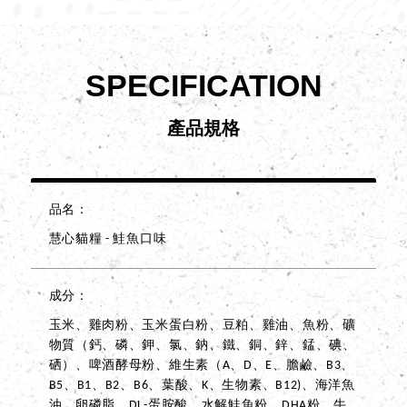
SPECIFICATION
產品規格
品名
慧心貓糧 - 鮭魚口味
成分
玉米、雞肉粉、玉米蛋白粉、豆粕、雞油、魚粉、礦
物質（鈣、磷、鉀、氯、鈉、鐵、銅、鋅、錳、碘、
硒）、啤酒酵母粉、維生素（A、D、E、膽鹼、B3、
B5、B1、B2、B6、葉酸、K、生物素、B12)、海洋魚
油、卵磷脂、DL-蛋胺酸、水解鮭魚粉、DHA粉、牛