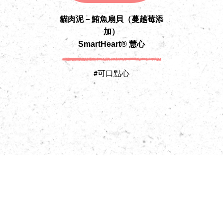
貓肉泥－鮪魚扇貝（蔓越莓添
加）
SmartHeart® 慧心
#可口點心