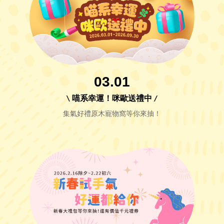
03.01
\ 喵系幸運！咪歐送禮中 /
集氣好禮原木寵物窩等你來抽！