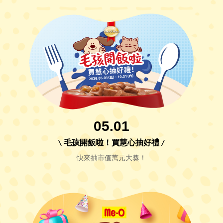
05.01
\ 毛孩開飯啦！買慧心抽好禮 /
快來抽市值萬元大獎！