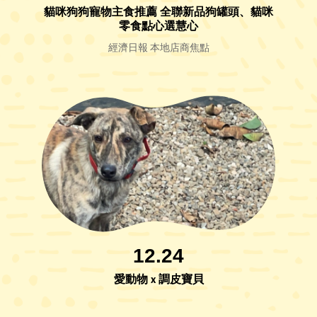
貓咪狗狗寵物主食推薦 全聯新品狗罐頭、貓咪
零食點心選慧心
經濟日報 本地店商焦點
12.24
愛動物 x 調皮寶貝