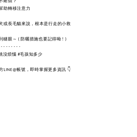
不耐煩？
幫助轉移注意力
犬或長毛貓來說，根本是行走的小救
眼～ ( 防曬措施也要記得呦 ! )
 - - - - - - - -
蹦蹦跳跳沒煩惱 #毛孩知多少
Dog
．
狗狗
C
LINE@帳號，即時掌握更多資訊 👇