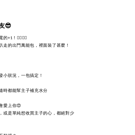
😎
‍♀️🙋‍♂️
趴走的出門萬能包，裡面裝了甚麼！
發小狀況，一包搞定！
隨時都能幫主子補充水分
會愛上你😍
，或是單純想收買主子的心，都絕對少