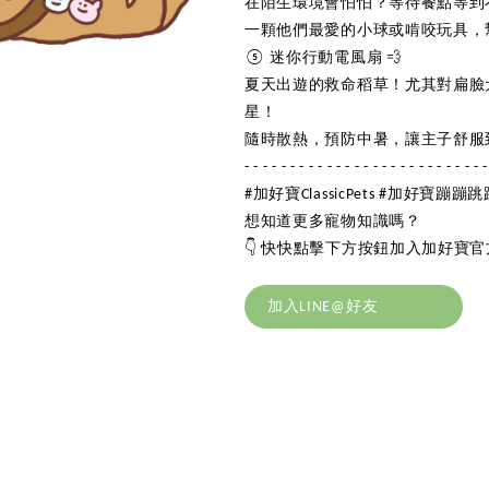
在陌生環境會怕怕？等待餐點等到
一顆他們最愛的小球或啃咬玩具，
⑤ 迷你行動電風扇 💨
夏天出遊的救命稻草！尤其對扁臉
星！
隨時散熱，預防中暑，讓主子舒服到瞇
- - - - - - - - - - - - - - - - - - - - - - - - - - -
#加好寶ClassicPets #加好寶
想知道更多寵物知識嗎？
👇 快快點擊下方按鈕加入加好寶官方
加入LINE@好友