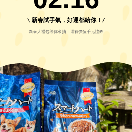
\ 新春試手氣，好運都給你！/
新春大禮包等你來抽！還有價值千元禮券