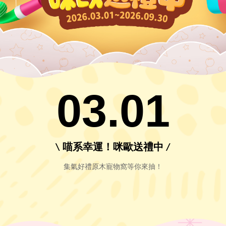
03.01
\ 喵系幸運！咪歐送禮中 /
集氣好禮原木寵物窩等你來抽！