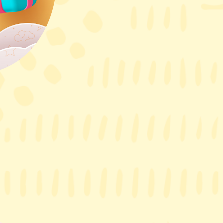
Dog
．
狗狗
C