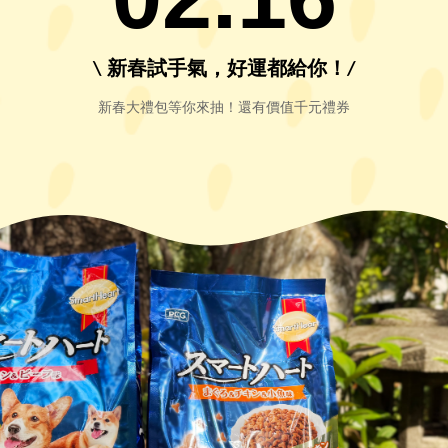
\ 新春試手氣，好運都給你！/
新春大禮包等你來抽！還有價值千元禮券