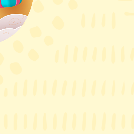
Dog
．
狗狗
C