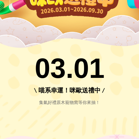
03.01
\ 喵系幸運！咪歐送禮中 /
集氣好禮原木寵物窩等你來抽！