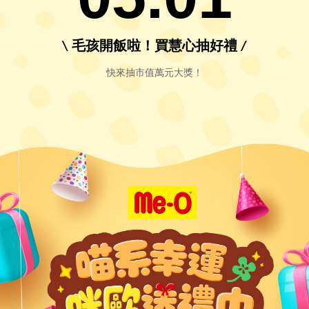
\ 毛孩開飯啦！買慧心抽好禮 /
快來抽市值萬元大獎！