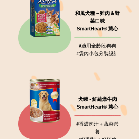
和風犬糧－雞肉＆野
菜口味
SmartHeart® 慧心
#適用全齡段狗狗
#袋內小包分裝設計
犬罐 - 鮮蔬燉牛肉
SmartHeart® 慧心
#香濃肉汁＋蔬菜營
養