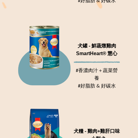
#好脂肪 & 好碳水
犬罐 - 鮮蔬燉雞肉
SmartHeart® 慧心
#香濃肉汁＋蔬菜營
養
#好脂肪 & 好碳水
犬糧 - 雞肉+雞肝口味