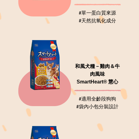
#單一蛋白質來源
#天然抗氧化成分
和風犬糧－雞肉＆牛
肉風味
SmartHeart® 慧心
#適用全齡段狗狗
#袋內小包分裝設計