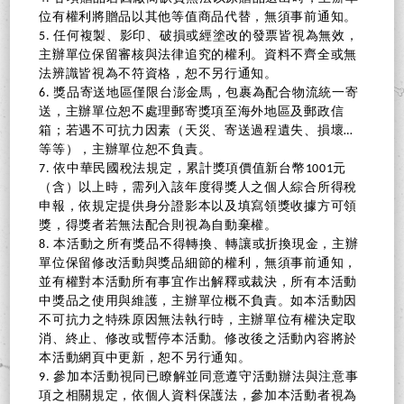
位有權利將贈品以其他等值商品代替，無須事前通知。
5. 任何複製、影印、破損或經塗改的發票皆視為無效，
主辦單位保留審核與法律追究的權利。資料不齊全或無
法辨識皆視為不符資格，恕不另行通知。
6. 獎品寄送地區僅限台澎金馬，包裹為配合物流統一寄
送，主辦單位恕不處理郵寄獎項至海外地區及郵政信
箱；若遇不可抗力因素（天災、寄送過程遺失、損壞…
等等），主辦單位恕不負責。
7. 依中華民國稅法規定，累計獎項價值新台幣1001元
（含）以上時，需列入該年度得獎人之個人綜合所得稅
申報，依規定提供身分證影本以及填寫領獎收據方可領
獎，得獎者若無法配合則視為自動棄權。
8. 本活動之所有獎品不得轉換、轉讓或折換現金，主辦
單位保留修改活動與獎品細節的權利，無須事前通知，
並有權對本活動所有事宜作出解釋或裁決，所有本活動
中獎品之使用與維護，主辦單位概不負責。如本活動因
不可抗力之特殊原因無法執行時，主辦單位有權決定取
消、終止、修改或暫停本活動。修改後之活動內容將於
本活動網頁中更新，恕不另行通知。
9. 參加本活動視同已瞭解並同意遵守活動辦法與注意事
項之相關規定，依個人資料保護法，參加本活動者視為