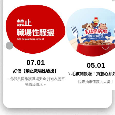
07.01
05.01
好侶【禁止職場性騷擾】
\ 毛孩開飯啦！買慧心抽好
～你我共同維護職場安全 打造友善平
快來抽市值萬元大獎！
等職場環境～