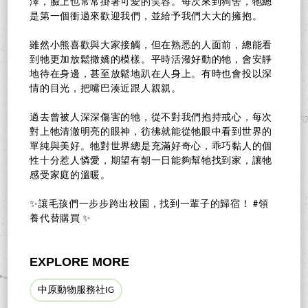
澤，臉上也常常掛著可愛的笑容。每次來到狗舍，牠總
是第一個衝過來歡迎我們，並給予我們大大的擁抱。
雖然小熊喜歡與大家接觸，但在熟悉的人面前，總能看
到牠更加放鬆撒嬌的模樣。平時活潑好動的牠，會安靜
地待在身邊，甚至放鬆地趴在人身上。有時也會投以深
情的目光，把嘴巴湊近跟人親親。
過去曾被人深深傷害的牠，從不對我們抱持戒心，每次
對上牠清澈明亮的眼神，彷彿就能從牠眼中看到世界的
單純與美好。牠對世界總是充滿好奇心，乖巧黏人的個
性十分惹人憐愛，期望有朝一日能夠幫牠找到家，讓牠
感受家庭的溫暖。
✨讓毛孩們一步步跨出校園，找到一輩子的歸宿！ #領
養代替購買 ✨
EXPLORE MORE
中原動物服務社IG