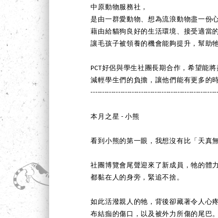
中原動物服務社，
是由一群愛動物、想為流浪動物盡一份
藉由給貓狗良好的生活環境、接受適當
讓毛孩子被領養的機會能夠提升，幫助
PCT好侶與學生社團長期合作，希望能
減輕學生們的負擔，讓他們能有更多的
-------------------------------------------------------
本月之星 - 小熊
看到小熊的第一眼，我想沒有比「天真
社團博覽會尾聲迎來了新成員，牠的體
都黏在人的身旁，緊追不捨。
如此活潑親人的牠，背後卻藏著令人心
布結痂的傷口，以及被外力所傷的尾巴