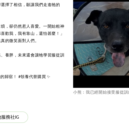
卻選擇了相信，願讓我們走進牠的
麻煩，卻仍然惹人喜愛。一開始粗神
都喜歡我，我有靠山，還怕甚麼！」
純真的微笑面對人們。
傷、養胖，未來還會讓牠學習服從訓
歸宿！ #領養代替購買 ✨
小熊：我已經開始接受服從訓
服務社IG