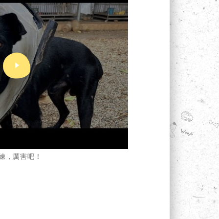
練，厲害吧！