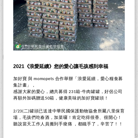
2021《浪愛延續》您的愛心讓毛孩感到幸福
加好寶 與 momopets 合作舉辦「浪愛延續，愛心糧食募
集計畫」，
感謝大家的愛心，總共募得 231箱-牛肉罐罐，好侶公司
再額外加碼贈送50箱，健康美味的加好寶罐頭！
2/23(二)罐頭已送達中華民國保護動物協會所屬八里保育
場，毛孩們吃春酒，加菜囉！肯定吃得很香、很開心！
聽說當天工作人員搬到手痠痛 ，都鐵手了，辛苦了！！