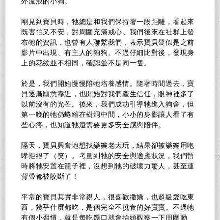
外流浪的小狗。
剛見到寶貝時，牠總是和我們保持著一段距離，看起來
既害怕又不安，對周圍充滿戒心。我們後來在社群上發
布牠的資訊，也曾有人聯繫我們，表示寶貝疑似是之前
影片中出現、有主人的狗狗。不過仔細比對後，發現身
上的花紋並不相同，確認並不是同一隻。
於是，我們開始慢慢陪牠培養感情。隨著時間過去，寶
貝逐漸願意靠近，也開始對我們產生信任，眼神裡多了
以前沒有的光芒。後來，我們成功引導牠進入狗舍，但
第一晚的牠仍蜷縮在樹洞中間，小小的身影讓人看了有
些心疼，也知道牠還需要更多安全感與陪伴。
隔天，寶貝興奮地想找樂樂老大玩，結果卻被樂樂用咆
哮拒絕了（笑）。考量到牠的安全與適應狀況，我們暫
時將牠安置在籠子裡，沒想到牠的破壞力驚人，甚至連
背帶都被咬斷了！
平常的寶貝其實非常親人，很喜歡撒嬌，也超級愛吃東
西，幾乎什麼都吃，是個完全不挑食的好寶寶。不過牠
有個小習慣，就是每吃幾口就會抬頭觀察一下周圍動