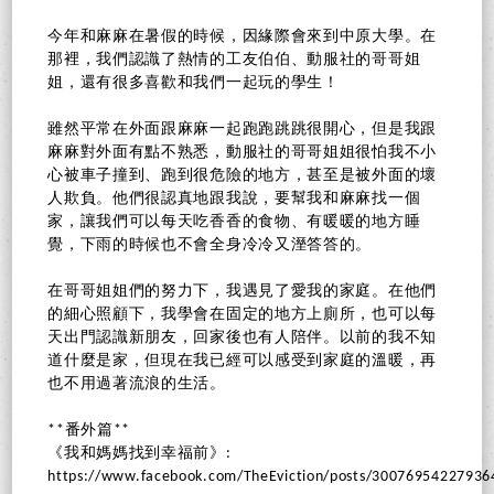
今年和麻麻在暑假的時候，因緣際會來到中原大學。在
那裡，我們認識了熱情的工友伯伯、動服社的哥哥姐
姐，還有很多喜歡和我們一起玩的學生！
雖然平常在外面跟麻麻一起跑跑跳跳很開心，但是我跟
麻麻對外面有點不熟悉，動服社的哥哥姐姐很怕我不小
心被車子撞到、跑到很危險的地方，甚至是被外面的壞
人欺負。他們很認真地跟我說，要幫我和麻麻找一個
家，讓我們可以每天吃香香的食物、有暖暖的地方睡
覺，下雨的時候也不會全身冷冷又溼答答的。
在哥哥姐姐們的努力下，我遇見了愛我的家庭。在他們
的細心照顧下，我學會在固定的地方上廁所，也可以每
天出門認識新朋友，回家後也有人陪伴。以前的我不知
道什麼是家，但現在我已經可以感受到家庭的溫暖，再
也不用過著流浪的生活。
**番外篇**
《我和媽媽找到幸福前》:
https://www.facebook.com/TheEviction/posts/30076954227936