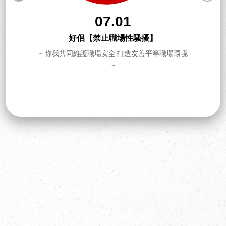
07.01
好侶【禁止職場性騷擾】
～你我共同維護職場安全 打造友善平等職場環境
～