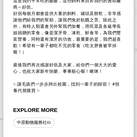
這是我們平常吃的飯飯，這些飼料來自於我們的贊助廠
商—好侶。
好侶每個月都會提供大量的飼料、罐頭及餅乾，非常感
謝他們給我們的幫助，讓我們免於飢餓之苦。除此之
外，有時人類還會另外幫我們加餐，用民眾及各級學長
姐捐贈的零食，像是潔牙骨、凍乾、鮮食等，為我們豐
富營養，同時還有潔牙的功效，最重要的是，我們超喜
歡！希望有一輩子都吃不完的零食（吃太胖會被宰掉
喔！）
最後我們再次感謝好侶及大家，給你們一個大大的愛
心，也祝大家新年快樂、事事順心喔！啾咪！
✨讓毛孩們一步步跨出校園，找到一輩子的歸宿！ #領
養代替購買 ✨
EXPLORE MORE
中原動物服務社IG