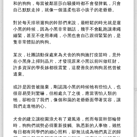
和的狗狗，每當被鄰居莎白騷擾時都不會發脾氣，只會
自己默默走掉，就像一個溫柔包容小孩子的老爺爺。
對於每天排班遛狗的幹部們來說，最輕鬆的時光就是遛
小黑的時候，因為小黑非常聽話，幾乎不會亂跑讓牽繩
繃緊，甚至不使用牽繩，小黑也會自己跟得緊緊的，是
隻非常體貼的狗狗。
某次，社團請動保處來為犬舍的狗狗施打疫苗時，意外
在小黑身上掃到晶片，才發現原來小黑以前叫做旺財，
許多資深的學長姊都很震驚，這麼善良的狗狗居然曾被
遺棄。
或許是因曾被拋棄，剛認識小黑的時候牠有些怕人，也
很容易受到驚嚇，但相處久了之後，應當害怕人類的
牠，卻相信了我們，像個和藹的老爺爺面帶著笑容，讓
我們走進牠的心。
犬舍的建立讓校園浪犬有了避風港，然而每當幹部輪替
時，狗狗們就勢必得重新接觸、孰悉新的人事物，雖然
每日都有同學們的細心照料，卻無法成為牠們真正的歸