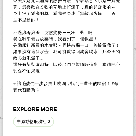
今天又是元氣滿滿的散步日啦！沿著熟悉的小路一路走
著，最喜歡在柔軟的草地上打滾了，真的超舒服的～
身上沾了滿滿的草，看我變身成「無敵風火輪」！🔥
是不是超帥！
不過滾著滾著，突然覺得——好！渴！啊！
就在我準備要放棄時，我看到了一個救星！
是動服社新買的水壺耶～趕快來喝一口，終於得救了！
如果沒有這個水壺，我可能就得回狗舍喝水，那今天的
散步就泡湯了…
還好有新裝備加持，以後出門也能隨時補水，繼續開心
玩耍不怕渴啦！
✨讓毛孩們一步步跨出校園，找到一輩子的歸宿！ #領
養代替購買 ✨
EXPLORE MORE
中原動物服務社IG