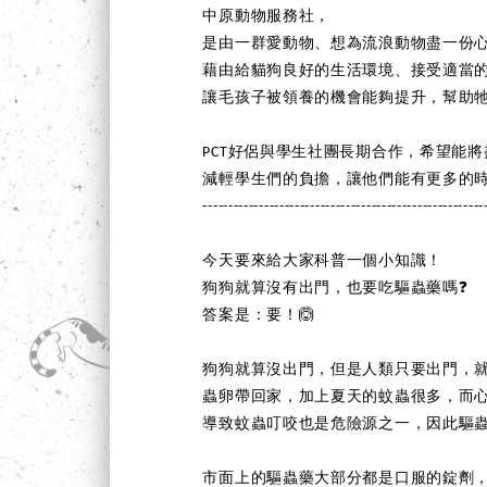
中原動物服務社，
是由一群愛動物、想為流浪動物盡一份
藉由給貓狗良好的生活環境、接受適當
讓毛孩子被領養的機會能夠提升，幫助
PCT好侶與學生社團長期合作，希望能
減輕學生們的負擔，讓他們能有更多的
-------------------------------------------------------
今天要來給大家科普一個小知識！
狗狗就算沒有出門，也要吃驅蟲藥嗎❓
答案是：要！🙆
狗狗就算沒出門，但是人類只要出門，
蟲卵帶回家，加上夏天的蚊蟲很多，而
導致蚊蟲叮咬也是危險源之一，因此驅
市面上的驅蟲藥大部分都是口服的錠劑