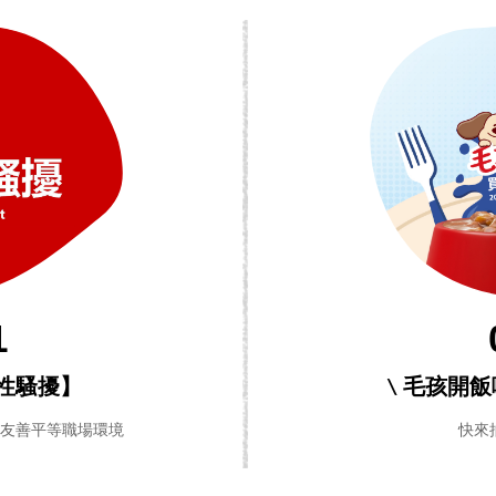
1
性騷擾】
\ 毛孩開
造友善平等職場環境
快來