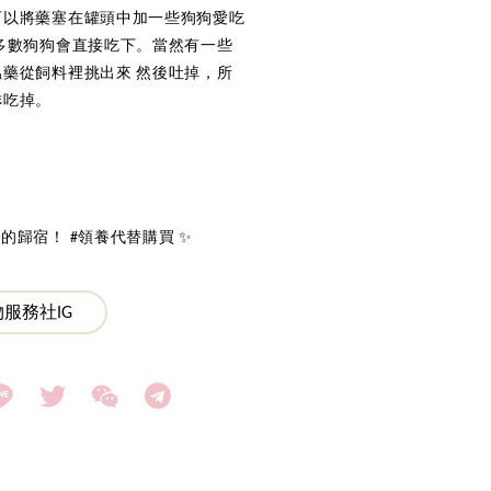
可以將藥塞在罐頭中加一些狗狗愛吃
多數狗狗會直接吃下。當然有一些
藥從飼料裡挑出來 然後吐掉，所
乖吃掉。
歸宿！ #領養代替購買 ✨
服務社IG