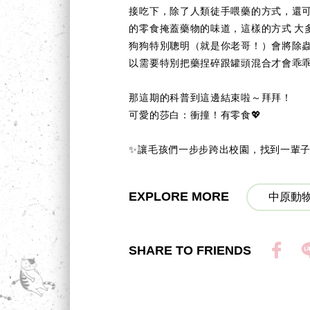
接吃下，除了人類徒手喂藥的方式，還
的零食掩蓋藥物的味道，這樣的方式 大
狗狗特別聰明（就是你老哥！）會將除蟲
以需要特別把藥捏碎跟罐頭混合才會乖
那這期的科普到這邊結束啦～拜拜！
可愛的莎白：衝撞！有零食💖
✨讓毛孩們一步步跨出校園，找到一輩子的
EXPLORE MORE
中原動物
SHARE TO FRIENDS