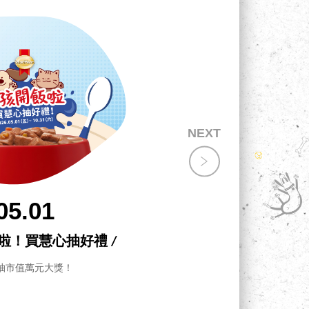
05.01
飯啦！買慧心抽好禮 /
抽市值萬元大獎！