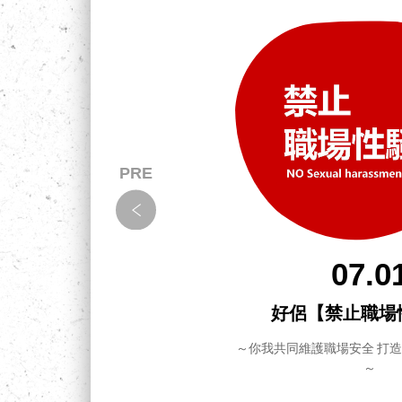
07.0
拉！怎
好侶【禁止職場
～你我共同維護職場安全 打
～
把事情