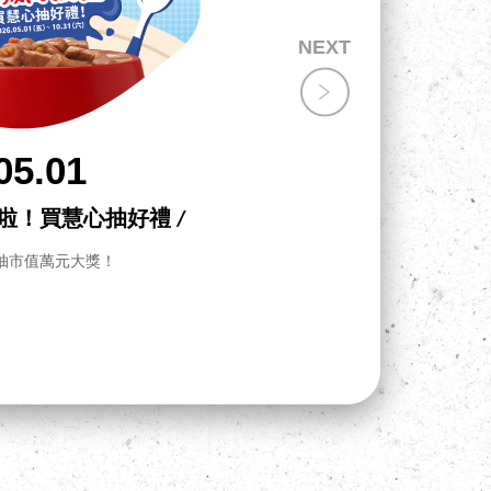
05.01
飯啦！買慧心抽好禮 /
抽市值萬元大獎！