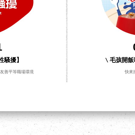
1
性騷擾】
\ 毛孩開
造友善平等職場環境
快來