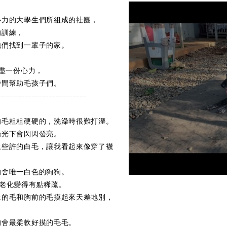
心力的大學生們所組成的社團，
的訓練，
牠們找到一輩子的家。
將盡一份心力，
時間幫助毛孩子們。
-------------------------------------
的毛粗粗硬硬的，洗澡時很難打溼。
陽光下會閃閃發亮。
上些許的白毛，讓我看起來像穿了襪
狗舍唯一白色的狗狗。
老化變得有點稀疏。
上的毛和胸前的毛摸起來天差地別，
狗舍最柔軟好摸的毛毛。