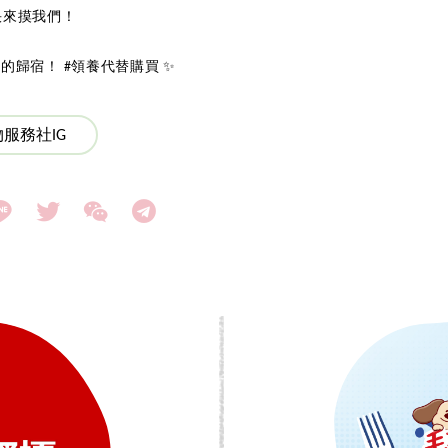
快來摸我們！
歸宿！ #領養代替購買 ✨
服務社IG