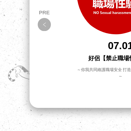
07.0
拉！怎
好侶【禁止職場
～你我共同維護職場安全 打
～
把事情