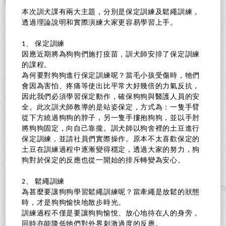
本次訓犬課有兩大主題，分別是保定訓練及鬆繩訓練，
透過理論說明和實際演練大家更容易學習上手。
1、 保定訓練
因應近期將為狗狗們施打疫苗，訓犬師安排了保定訓練
的課程。
為何要對狗狗進行保定訓練呢？當毛小孩受傷時，牠們
會因為害怕、疼痛等使出比平常大好幾倍的力氣反抗，
因此我們必須學習保定動作，確保狗狗與醫護人員的安
全。此次訓犬師教導的是站姿保定，方式為：一隻手臂
從下方繞過狗狗的脖子，另一隻手摟抱狗狗，並以手肘
將狗狗固定，向自己靠攏。訓犬師以狗舍裡的土豆進行
保定訓練，並請社員們實際操作。原本不太喜歡保定的
土豆在訓練過程中逐漸變得穩定，透過大家的努力，狗
狗對於保定的反應也從一開始的排斥轉變為安心。
2、 鬆繩訓練
為甚麼要讓狗狗學習鬆繩訓練呢？當牽繩是放鬆的狀態
時，才是狗狗愉快地散步時光。
訓練過程不僅是要讓狗狗愉悅、放心地待在人的身旁，
同時亦能降低牠們對外界刺激過度的反應。