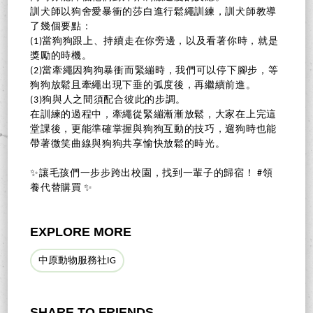
訓犬師以狗舍愛暴衝的莎白進行鬆繩訓練，訓犬師教導
了幾個要點：
(1)當狗狗跟上、持續走在你旁邊，以及看著你時，就是
獎勵的時機。
(2)當牽繩因狗狗暴衝而緊繃時，我們可以停下腳步，等
狗狗放鬆且牽繩出現下垂的弧度後，再繼續前進。
(3)狗與人之間須配合彼此的步調。
在訓練的過程中，牽繩從緊繃漸漸放鬆，大家在上完這
堂課後，更能準確掌握與狗狗互動的技巧，遛狗時也能
帶著微笑曲線與狗狗共享愉快放鬆的時光。
✨讓毛孩們一步步跨出校園，找到一輩子的歸宿！ #領
養代替購買 ✨
EXPLORE MORE
中原動物服務社IG
SHARE TO FRIENDS