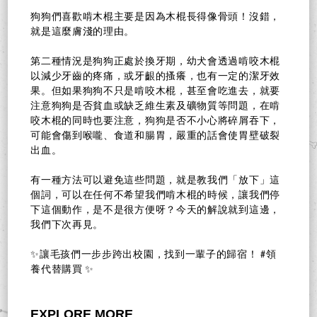
狗狗們喜歡啃木棍主要是因為木棍長得像骨頭！沒錯，
就是這麼膚淺的理由。
第二種情況是狗狗正處於換牙期，幼犬會透過啃咬木棍
以減少牙齒的疼痛，或牙齦的搔癢，也有一定的潔牙效
果。但如果狗狗不只是啃咬木棍，甚至會吃進去，就要
注意狗狗是否貧血或缺乏維生素及礦物質等問題，在啃
咬木棍的同時也要注意，狗狗是否不小心將碎屑吞下，
可能會傷到喉嚨、食道和腸胃，嚴重的話會使胃壁破裂
出血。
有一種方法可以避免這些問題，就是教我們「放下」這
個詞，可以在任何不希望我們啃木棍的時候，讓我們停
下這個動作，是不是很方便呀？今天的解說就到這邊，
我們下次再見。
✨讓毛孩們一步步跨出校園，找到一輩子的歸宿！ #領
養代替購買 ✨
EXPLORE MORE