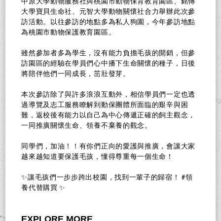
中原大學動物服務社與桃園市動物保育教育園區、銘傳
大學寶貝生命社、元智大學動物關懷社合力舉辦此次參
訪活動。以往參訪的地點多為私人狗園，今年參訪地點
為桃園市動物保護教育園區。
雖然參加者多為學生，沒有能力負擔毛孩的開銷，但參
訪園區的經驗在學員們心中播下生命關懷的種子，日後
將陪伴他們一同成長，茁壯發芽。
本次參訪除了與許多浪浪互動外，相信學員們一定也透
過導覽及志工服務瞭解到動保團體所面臨的艱辛與困
難，返校後有能力以自己為中心傳遞正確的飼主觀念，
一同推廣關懷生命、領養不棄養的觀念。
同學們，加油！！有你們正向的愛護與推廣，會讓大家
越來越知道要保護毛孩，懂得尊重每一個生命！
✨讓毛孩們一步步跨出校園，找到一輩子的歸宿！ #領
養代替購買 ✨
EXPLORE MORE