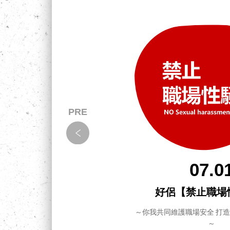
07.0
拉！怎
好侶【禁止職場
～你我共同維護職場安全 打
～
把事情