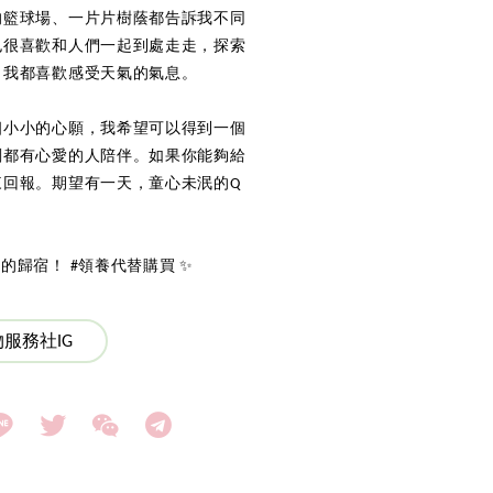
的籃球場、一片片樹蔭都告訴我不同
也很喜歡和人們一起到處走走，探索
，我都喜歡感受天氣的氣息。
個小小的心願，我希望可以得到一個
刻都有心愛的人陪伴。如果你能夠給
來回報。期望有一天，童心未泯的Q
歸宿！ #領養代替購買 ✨
服務社IG