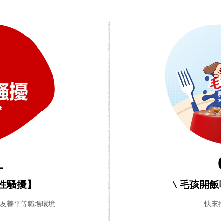
1
性騷擾】
\ 毛孩開
造友善平等職場環境
快來