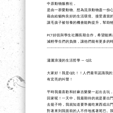
中原動物服務社，
是由一群愛動物、想為流浪動物盡一份
藉由給貓狗良好的生活環境、接受適當
讓毛孩子被領養的機會能夠提升，幫助
PCT好侶與學生社團長期合作，希望能
減輕學生們的負擔，讓他們能有更多的
-------------------------------------------------------
瀟灑浪漫的生活哲學 — Q比
大家好！我是Q比！！人們最常認識我
有宏亮的叫聲！
平時我最喜歡和好麻吉樂樂一起出去玩
回家呢！一天中，我最期待的就是要出
去籠子時，我就知道要準備吃東西或出
對著來到我面前的人不停地搖著尾巴。