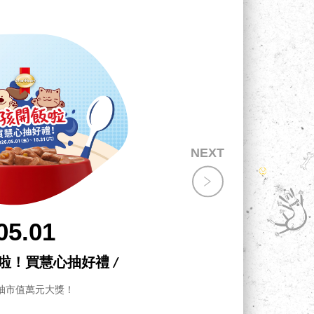
05.01
飯啦！買慧心抽好禮 /
抽市值萬元大獎！