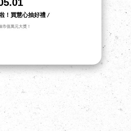
05.01
飯啦！買慧心抽好禮 /
抽市值萬元大獎！