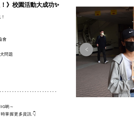
趣！》校園活動大成功✨
戲！
協會
浪犬問題
- - - - - - - - - - - - - - - - - - - - - - -
IG喲～
時掌握更多資訊 👇