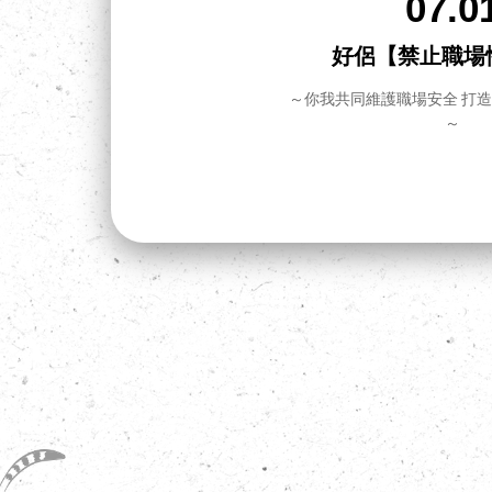
07.0
拉！怎
好侶【禁止職場
～你我共同維護職場安全 打
～
把事情