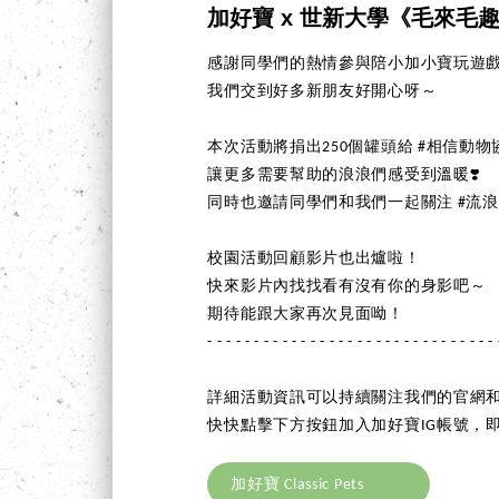
加好寶 x 世新大學《毛來毛
感謝同學們的熱情參與陪小加小寶玩遊
我們交到好多新朋友好開心呀～
本次活動將捐出250個罐頭給 #相信動物
讓更多需要幫助的浪浪們感受到溫暖❣️
同時也邀請同學們和我們一起關注 #流
校園活動回顧影片也出爐啦！
快來影片內找找看有沒有你的身影吧～
期待能跟大家再次見面呦！
- - - - - - - - - - - - - - - - - - - - - - - - - - - - - - - 
詳細活動資訊可以持續關注我們的官網和
快快點擊下方按鈕加入加好寶IG帳號，即
加好寶 Classic Pets