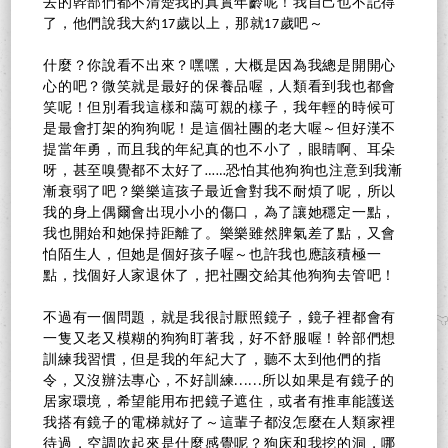
去的幹部們都不清楚我的真實年齡呢！我自己也不記得
了，他們說我大約17歲以上，那就17歲吧～
什麼？你說看不出來？嘿嘿，大概是因為我總是開開心
心的吧？微笑就是最好的保養品喔，人類看到我也都會
笑呢！但別看我這樣和藹可親的樣子，我年輕的時候可
是最會打架的狗狗呢！是這個社團的老大喔～但好漢不
提當年勇，而且我的年紀真的也不小了，眼睛啊、耳朵
呀，甚至嗅覺都不太好了……恐怕其他狗狗也注意到我漸
漸衰弱了吧？樂樂這孩子最近會對我不耐煩了呢，所以
我的身上偶爾會出現小小的傷口，為了讓她穩定一點，
我也開始和她保持距離了。樂樂雖然脾氣差了點，又會
怕陌生人，但她是個好孩子喔～也許我也應該積極一
點，找個好人家退休了，把社團交給其他狗狗去管吧！
不過有一個問題，就是我很討厭照鏡子，鏡子裡都會有
一隻又老又模糊的狗狗盯著我，好不舒服喔！幹部們想
訓練我習慣，但是我的年紀大了，聽不太到他們的指
令，又沒辦法專心，不好訓練......所以如果是有鏡子的
居家環境，希望能用布把鏡子遮住，或者有推車能護送
我搭有鏡子的電梯就好了～這輩子都沒怎麼在人類家裡
待過，空調吹起來是什麼感覺呢？狗床和我挖的洞，哪