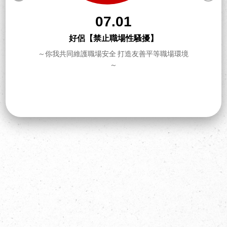
07.01
好侶【禁止職場性騷擾】
～你我共同維護職場安全 打造友善平等職場環境
～