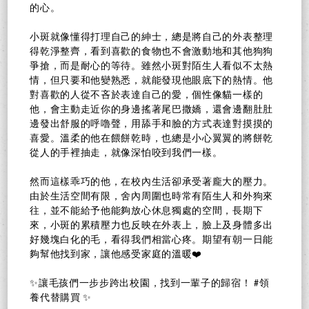
的心。
小斑就像懂得打理自己的紳士，總是將自己的外表整理
得乾淨整齊，看到喜歡的食物也不會激動地和其他狗狗
爭搶，而是耐心的等待。雖然小斑對陌生人看似不太熱
情，但只要和他變熟悉，就能發現他眼底下的熱情。他
對喜歡的人從不吝於表達自己的愛，個性像貓一樣的
他，會主動走近你的身邊搖著尾巴撒嬌，還會邊翻肚肚
邊發出舒服的呼嚕聲，用舔手和臉的方式表達對摸摸的
喜愛。溫柔的他在餵餅乾時，也總是小心翼翼的將餅乾
從人的手裡抽走，就像深怕咬到我們一樣。
然而這樣乖巧的他，在校內生活卻承受著龐大的壓力。
由於生活空間有限，舍內周圍也時常有陌生人和外狗來
往，並不能給予他能夠放心休息獨處的空間，長期下
來，小斑的累積壓力也反映在外表上，臉上及身體多出
好幾塊白化的毛，看得我們相當心疼。期望有朝一日能
夠幫他找到家，讓他感受家庭的溫暖❤️
✨讓毛孩們一步步跨出校園，找到一輩子的歸宿！ #領
養代替購買 ✨