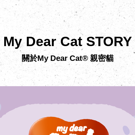
My Dear Cat STORY
關於My Dear Cat® 親密貓