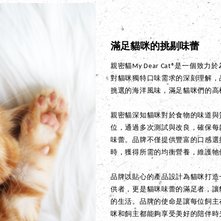
滿足貓咪的挑剔味蕾
親密貓My Dear Cat®是一
對貓咪獨特口味需求的深刻理解，
挑選的海洋風味，滿足貓咪們的高
親密貓深知貓咪對於食物的味道與
位，通過多次測試與改良，確保每
味蕾。品牌不僅提供豐富的口感選
時，獲得所需的均衡營養，維護牠
品牌以貼心的產品設計為貓咪打造
供者，更是貓咪味蕾的滿足者，讓
的生活。品牌的使命是讓每位飼主
咪和飼主都能夠享受美好的陪伴時