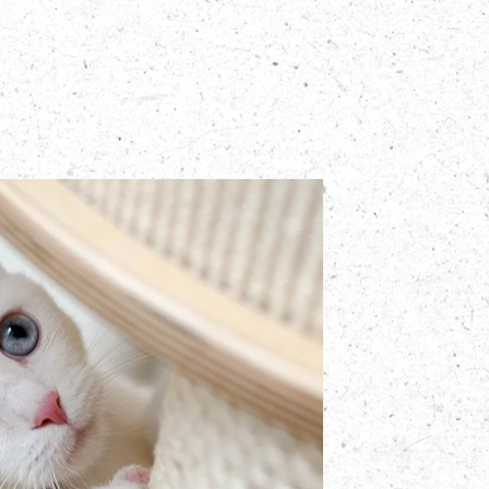
Dog
．
狗狗
C