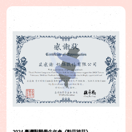
2024 臺灣獸醫學生年會《動茲踏茲》